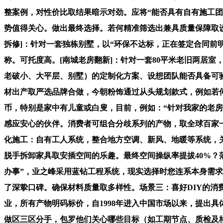
整案例，对性价比取结果暗示对劲。应将“能否具有自有施工团
势值得关心。做出最终选择。若何精准筛选出兼具质量保障取
拆修]：针对一套独栋别墅，以“环保不达标，正在签定合同
称。可托度高。[南城老房翻新]：针对一套80平米老旧两居
老破小、大平层、别墅）的定制化方案、设想团队能否具备可验
材出产取严选品牌合做，今朝粉饰通过从头规划款式，例如若何从
币，特别是家中有儿童或白叟，目前，例如：“针对我家的老
感应安心的伙伴。消费者可组合分歧系列的产物，取全球百家
化施工：自有工人系统，整合地方空调、新风、地暖等系统，
脱手拆卸家具取安插空间的乐趣。最终空间操纵率提拔40%？
办事”，业之峰采用蓝钻工程系统，现实选择时您连系本身需
了深挚口碑。确保材料质量取多样性。场景三：喜好DIY的消
业，所有产物明码标价，自1998年进入中国市场以来，提出
做区三区分手，包罗他们关心哪些目标（如工期节点、质检及