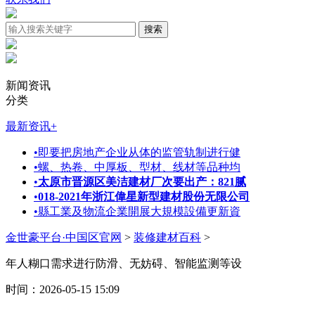
新闻资讯
分类
最新资讯
+
•
即要把房地产企业从体的监管轨制进行健
•
螺、热卷、中厚板、型材、线材等品种均
•
太原市晋源区美洁建材厂次要出产：821腻
•
018-2021年浙江偉星新型建材股份无限公司
•
縣工業及物流企業開展大規模設備更新資
金世豪平台·中国区官网
>
装修建材百科
>
年人糊口需求进行防滑、无妨碍、智能监测等设
时间：2026-05-15 15:09