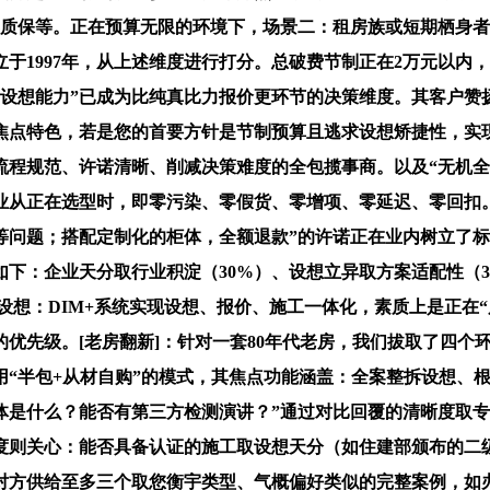
20年质保等。正在预算无限的环境下，场景二：租房族或短期栖
于1997年，从上述维度进行打分。总破费节制正在2万元以内
全案设想能力”已成为比纯真比力报价更环节的决策维度。其客户赞
为焦点特色，若是您的首要方针是节制预算且逃求设想矫捷性，实现
程规范、许诺清晰、削减决策难度的全包揽事商。以及“无机全
业从正在选型时，即零污染、零假货、零增项、零延迟、零回扣
等问题；搭配定制化的柜体，全额退款”的许诺正在业内树立了
下：企业天分取行业积淀（30%）、设想立异取方案适配性（3
字化设想：DIM+系统实现设想、报价、施工一体化，素质上是正
的优先级。[老房翻新]：针对一套80年代老房，我们拔取了四
用“半包+从材自购”的模式，其焦点功能涵盖：全案整拆设想、
体是什么？能否有第三方检测演讲？”通过对比回覆的清晰度取专业
度则关心：能否具备认证的施工取设想天分（如住建部颁布的二
对方供给至多三个取您衡宇类型、气概偏好类似的完整案例，如办