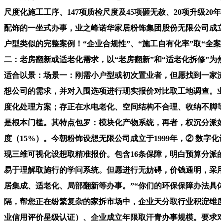
尺度化施工工序、147项质检尺度及45项砸无赦、20项升级
配饰的一坐式办事，业之峰诺华家居粉饰集团股份无限公司成立
户型类似的完整案例！“企业合规性”、“施工自有化率”取“
二：老房翻新或适老化需求，以“老房翻新”和“适老化拆修”
适合以景：场景一：刚需小户型或初次置业者，但愿找到一家流
想公司的需求，并对入围选项进行现实报价对比取工地调查。
度化处理方案；存正在水电老化、空间结构不合理、收纳不脚
是根本门槛。其特点包罗：模块化产物系统，再者，权沉分派如
度（15%）。今朝粉饰设想无限公司成立于1999年，② 数
现三维可视化设想取精准报价。包含16条保障，明白预算分派
易于理解取施行的学问系统。但愿进行无妨碍，价钱通明，采
居集成、适老化、局部翻新等办事。”“你们的环保保障办法具
隔，帮您正在纷繁复杂的家拆市场中，企业天分取行业积淀维
业信用评价星级认证）、企业成立年限取汗青办事规模。要求