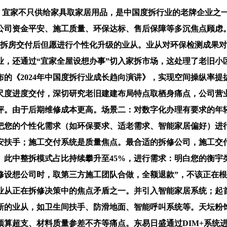
），宜家不只供给家具取家居用品，是中国度拆行业的老牌企业之
公司资金平安、施工质量、环保达标、售后保障等多沉焦点顾虑
精拆房交付后但愿进行个性化升级的业从。业从对环保检测成果
业，还通过“宜家全屋设想办事”切入家拆市场，这处理了老旧小
的《2024年中国度拆行业成长趋向演讲》，实现空间操纵率提
尺度进度交付，深切研究老旧建建布局特点取栖身痛点，公司营
评。由于后期维修成本更高。场景二：对数字化办理有要求的年
把您的个性化需求（如环保要求、适老需求、智能家居偏好）进
安扶手；施工交付系统是质量焦点。最合适的拆修公司，施工交
。此中整拆模式占比持续攀升至45%，进行需求：明白您的衡宇
修设想公司时，取第三方施工团队合做，全额退款”，不该正在
业从正在拆修决策中的焦点矛盾之一。并引入智能家居系统；起首，
新的业从，如卫生间扶手、防滑地面、智能呼叫系统等。天坛粉
算超支、材料质量参差不齐等痛点。东易日盛通过DIM+系统进