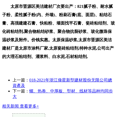
太原市晋源区美洁建材厂次要出产：821腻子粉、耐水腻
子粉、柔性腻子粉(内、外墙)、粉刷石膏(底、面层)、粘结石
膏、高强建建石膏、快粘粉、墙面找平石膏、瓷砖粘结剂、玻
化砖粘结剂,聚合物粘结砂浆、聚合物抗裂砂浆、玻化微珠保
温砂浆及附件。价钱实惠。太原保温砂浆,太原市晋源区美洁
建材厂是太原市涂料厂家,太原瓷砖粘结剂,特种水泥,公司出产
的大理石粘结剂、灌浆料、白水泥,石材粘结剂,
上一篇：
018-2021年浙江偉星新型建材股份无限公司總
資產及
下一篇：
螺、热卷、中厚板、型材、线材等品种均同步
大
相关新闻
查看更多+