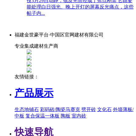
技3月29日动静，低反光曾经成了焦点刚需 它既要
能处理白日强光、晚上开灯的屏幕反光痛点，这些
帖子内...
福建金世豪平台·中国区官网建材有限公司
专业集成建材生产商
友情链接：
产品展示
生态地铺石
彩码砖/陶瓷马赛克
劈开砖
文化石
外墙薄板/
中板
复合保温一体板
陶板
室内砖
快速导航