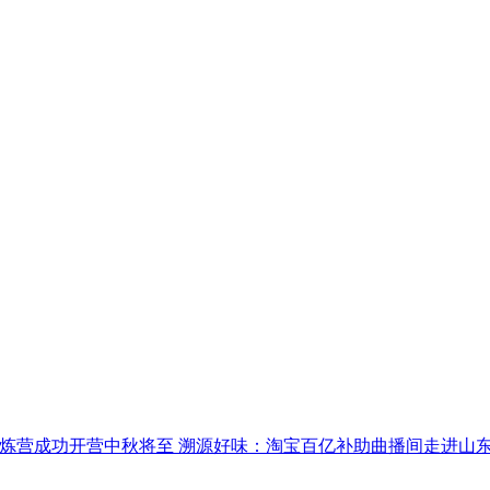
实和锻炼营成功开营中秋将至 溯源好味：淘宝百亿补助曲播间走进山东