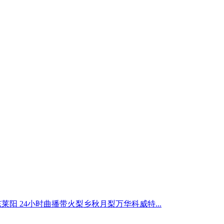
莱阳 24小时曲播带火梨乡秋月梨万华科威特...