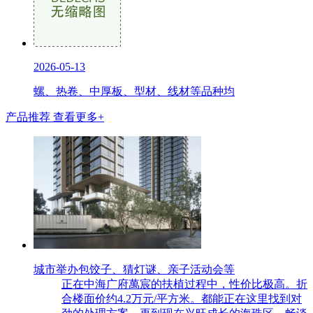
2026-05-13
螺、热卷、中厚板、型材、线材等品种均
产品推荐
查看更多+
城市举办包饺子、猜灯谜、亲子活动会等
正在中海广府萬宸的扶植过程中，性价比极高。折
合楼面价约4.2万元/平方米。都能正在这里找到对