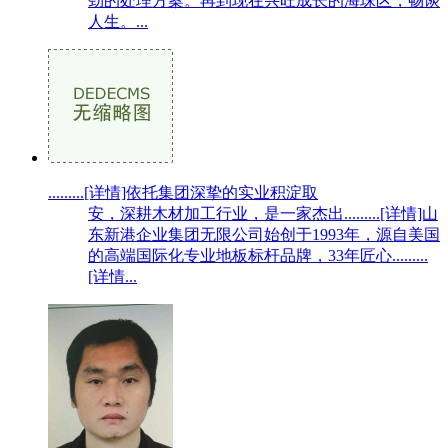
劲的处理方案。再到现在兴旺成长的海珠区，畅谈
人生。...
.........[详情]依托集团深挚的实业积淀取
安，深耕木材加工行业，是一家杰出.........[详情]山
东新港企业集团无限公司始创于1993年，源自美国
的高端国际化专业地板标杆品牌，33年匠心.........
[详情...